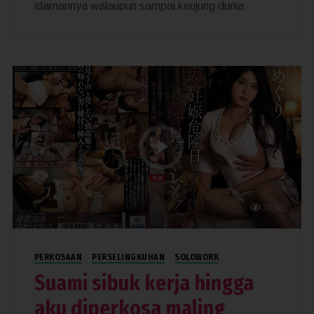
idamannya walaupun sampai keujung dunia
30,083
PERKOSAAN
PERSELINGKUHAN
SOLOWORK
Suami sibuk kerja hingga
aku diperkosa maling