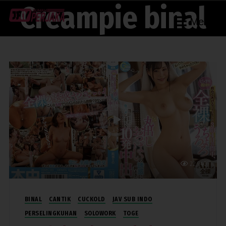
Creampie binal
Menu
22,940
BINAL
CANTIK
CUCKOLD
JAV SUB INDO
PERSELINGKUHAN
SOLOWORK
TOGE