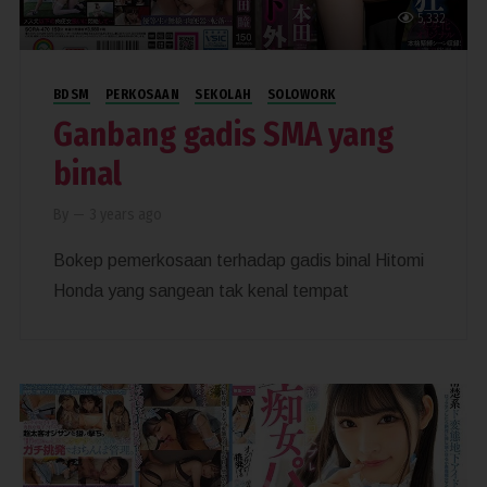
5,332
BDSM
PERKOSAAN
SEKOLAH
SOLOWORK
Ganbang gadis SMA yang
binal
By
—
3 years ago
Bokep pemerkosaan terhadap gadis binal Hitomi
Honda yang sangean tak kenal tempat