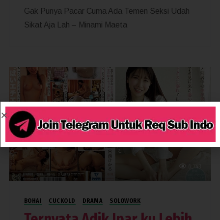
Gak Punya Pacar Cuma Ada Temen Seksi Udah
Sikat Aja Lah – Minami Maeta
6,743
BOHAI
CUCKOLD
DRAMA
SOLOWORK
Ternyata Adik Ipar ku Lebih