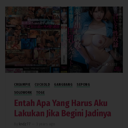
5,033
CREAMPIE
CUCKOLD
GANGBANG
SEPONG
SOLOWORK
TOGE
Entah Apa Yang Harus Aku
Lakukan Jika Begini Jadinya
By
kndz77
—
3 years ago