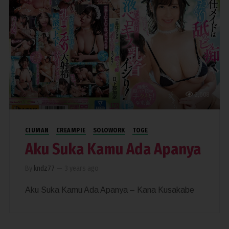
2,608
CIUMAN
CREAMPIE
SOLOWORK
TOGE
Aku Suka Kamu Ada Apanya
By
kndz77
—
3 years ago
Aku Suka Kamu Ada Apanya – Kana Kusakabe