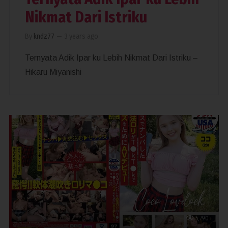
Nikmat Dari Istriku
By
kndz77
—
3 years ago
Ternyata Adik Ipar ku Lebih Nikmat Dari Istriku –
Hikaru Miyanishi
5,790