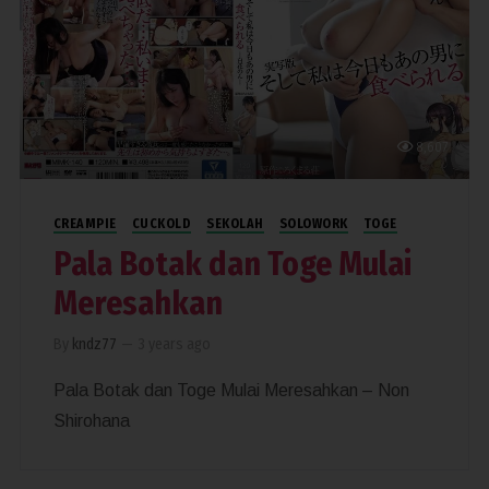
8,607
CREAMPIE
CUCKOLD
SEKOLAH
SOLOWORK
TOGE
Pala Botak dan Toge Mulai
Meresahkan
By
kndz77
—
3 years ago
Pala Botak dan Toge Mulai Meresahkan – Non
Shirohana