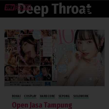
Deep Throat
Menu
2,790
BOHAI
COSPLAY
HARDCORE
SEPONG
SOLOWORK
Open Jasa Tampung