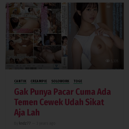
5,335
CANTIK
CREAMPIE
SOLOWORK
TOGE
Gak Punya Pacar Cuma Ada
Temen Cewek Udah Sikat
Aja Lah
By
kndz77
—
3 years ago