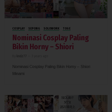
3,657
COSPLAY
SEPONG
SOLOWORK
TOGE
Nominasi Cosplay Paling
Bikin Horny – Shiori
By
kndz77
—
3 years ago
Nominasi Cosplay Paling Bikin Horny – Shiori
Minami