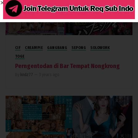
3,942
CIF
CREAMPIE
GANGBANG
SEPONG
SOLOWORK
TOGE
Perngentodan di Bar Tempat Nongkrong
By
kndz77
—
3 years ago