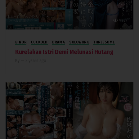
4,967
BINOR
CUCKOLD
DRAMA
SOLOWORK
THREESOME
Kurelakan Istri Demi Melunasi Hutang
By
—
3 years ago