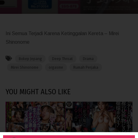
Ini Semua Terjadi Karena Ketinggalan Kereta – Mirei
Shinonome
Bokep Jepang
Deep Throat
Drama
Mirei Shinonome
orgasme
Rumah Perjaka
YOU MIGHT ALSO LIKE