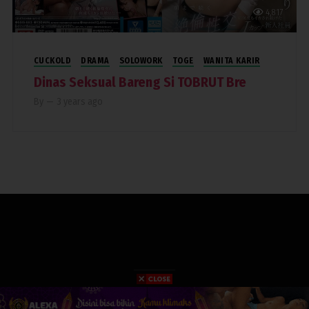
4,817
CUCKOLD
DRAMA
SOLOWORK
TOGE
WANITA KARIR
Dinas Seksual Bareng Si TOBRUT Bre
By
—
3 years ago
COPYRIGHT 2019. RUMAHPERJAKA