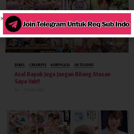
2,710
BINAL
CREAMPIE
KOMPILASI
OUTDOORS
Asal Bapak Juga Jangan Bilang Atasan
Saya Yah!!
By
—
2 years ago