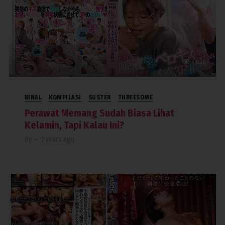
4,026
BINAL
KOMPILASI
SUSTER
THREESOME
Perawat Memang Sudah Biasa Lihat
Kelamin, Tapi Kalau Ini?
By
—
2 years ago