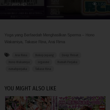
—
3 years ago
3,356
Yoga yang Berfaedah Menghasilkan Sperma – Hono
Wakamiya, Takase Rina, Arai Rima
Arai Rima
Bokep Jepang
Deep Throat
Hono Wakamiya
orgasme
Rumah Perjaka
rumahperjaka
Takase Rina
YOU MIGHT ALSO LIKE