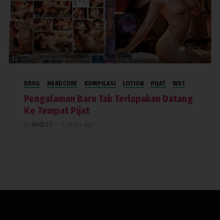
3,628
DRUG
HARDCORE
KOMPILASI
LOTION
PIJAT
WOT
Pengalaman Baru Tak Terlupakan Datang
Ke Tempat Pijat
By
kndz77
—
2 years ago