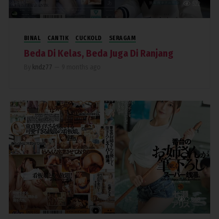
522
BINAL
CANTIK
CUCKOLD
SERAGAM
Beda Di Kelas, Beda Juga Di Ranjang
By
kndz77
—
9 months ago
2,868