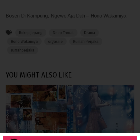
Bosen Di Kampung, Ngewe Aja Dah – Hono Wakamiya
Bokep Jepang
Deep Throat
Drama
Hono Wakamiya
orgasme
Rumah Perjaka
rumahperjaka
YOU MIGHT ALSO LIKE