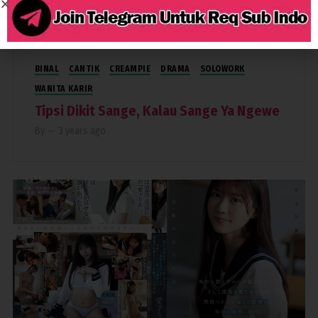
4,772
BINAL
CANTIK
CREAMPIE
DRAMA
SOLOWORK
WANITA KARIR
Tipsi Dikit Sange, Kalau Sange Ya Ngewe
By
—
3 years ago