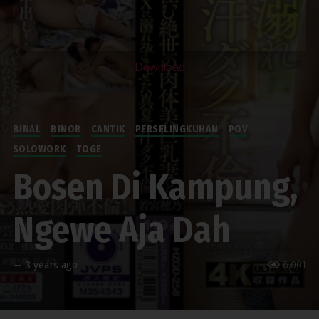
Download
BINAL
BINOR
CANTIK
PERSELINGKUHAN
POV
SOLOWORK
TOGE
Bosen Di Kampung,
Ngewe Aja Dah
—
3 years ago
6,001