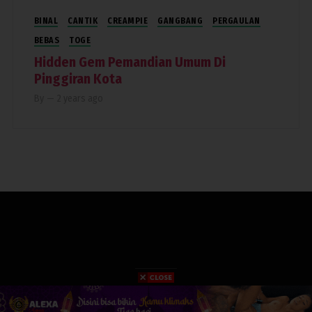
BINAL
CANTIK
CREAMPIE
GANGBANG
PERGAULAN
BEBAS
TOGE
Hidden Gem Pemandian Umum Di
Pinggiran Kota
By
—
2 years ago
COPYRIGHT 2019. RUMAHPERJAKA