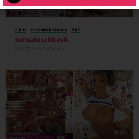
267
BINOR
IBU RUMAH TANGGA
MILF
Mertuaku Lebih Asik
By
kndz77
—
5 months ago
1,494