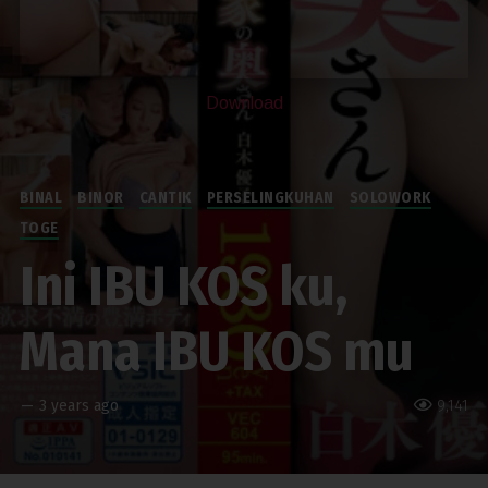
Download
BINAL
BINOR
CANTIK
PERSELINGKUHAN
SOLOWORK
TOGE
Ini IBU KOS ku,
Mana IBU KOS mu
—
3 years ago
9,141