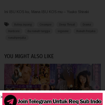
Ini IBU KOS ku, Mana IBU KOS mu – Yuuko Shiraki
Bokep Jepang
Creampie
Deep Throat
Drama
Hardcore
ibu rumah tangga
orgasme
Rumah Perjaka
rumahperjaka
YOU MIGHT ALSO LIKE