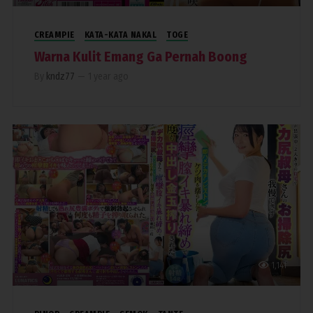
CREAMPIE
KATA-KATA NAKAL
TOGE
Warna Kulit Emang Ga Pernah Boong
By
kndz77
—
1 year ago
1,141