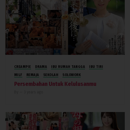
5,244
CREAMPIE
DRAMA
IBU RUMAH TANGGA
IBU TIRI
MILF
REMAJA
SEKOLAH
SOLOWORK
Persembahan Untuk Kelulusanmu
By
—
3 years ago