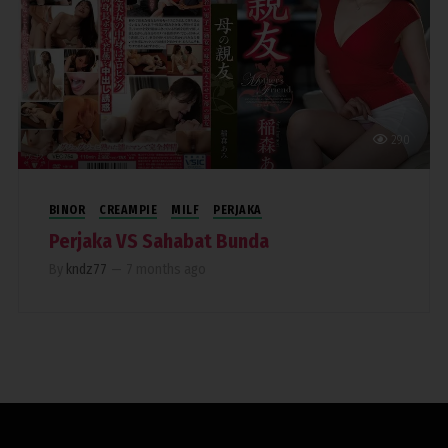
290
BINOR
CREAMPIE
MILF
PERJAKA
Perjaka VS Sahabat Bunda
By
kndz77
—
7 months ago