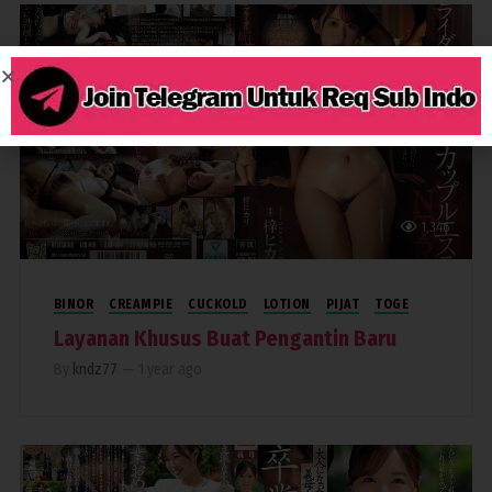
1,346
BINOR
CREAMPIE
CUCKOLD
LOTION
PIJAT
TOGE
Layanan Khusus Buat Pengantin Baru
By
kndz77
—
1 year ago