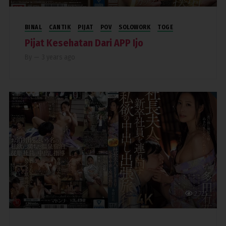
BINAL
CANTIK
PIJAT
POV
SOLOWORK
TOGE
Pijat Kesehatan Dari APP Ijo
By
—
3 years ago
2,721