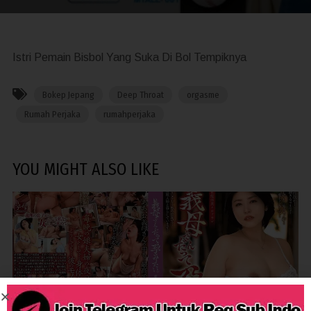
Istri Pemain Bisbol Yang Suka Di Bol Tempiknya
Bokep Jepang
Deep Throat
orgasme
Rumah Perjaka
rumahperjaka
YOU MIGHT ALSO LIKE