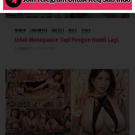
1,424
BINOR
CREAMPIE
INCEST
MILF
TOGE
Udah Menopause Tapi Pengen Hamil Lagi
By
kndz77
—
1 year ago
8,275