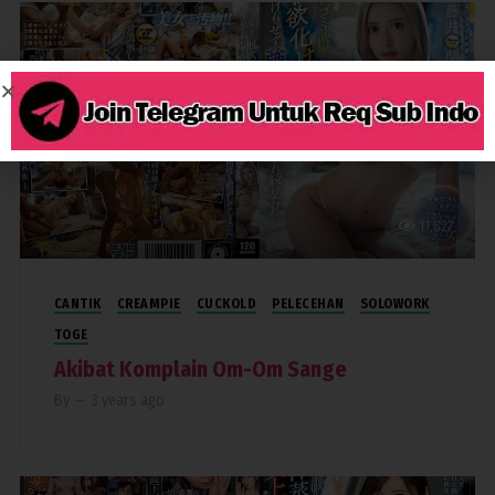
11,627
CANTIK
CREAMPIE
CUCKOLD
PELECEHAN
SOLOWORK
TOGE
Akibat Komplain Om-Om Sange
By
—
3 years ago