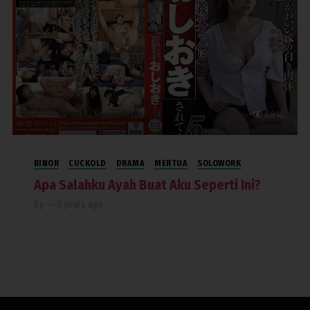
8,810
BINOR
CUCKOLD
DRAMA
MERTUA
SOLOWORK
Apa Salahku Ayah Buat Aku Seperti Ini?
By
—
3 years ago