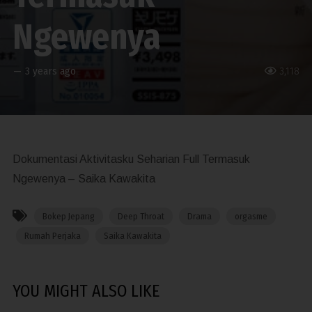
Ngewenya
—
3 years ago
3,118
Dokumentasi Aktivitasku Seharian Full Termasuk
Ngewenya – Saika Kawakita
Bokep Jepang
Deep Throat
Drama
orgasme
Rumah Perjaka
Saika Kawakita
YOU MIGHT ALSO LIKE