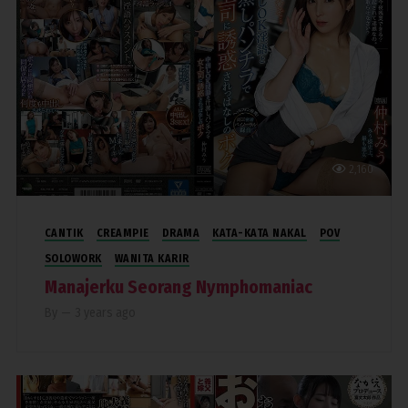
2,160
CANTIK
CREAMPIE
DRAMA
KATA-KATA NAKAL
POV
SOLOWORK
WANITA KARIR
Manajerku Seorang Nymphomaniac
By
—
3 years ago