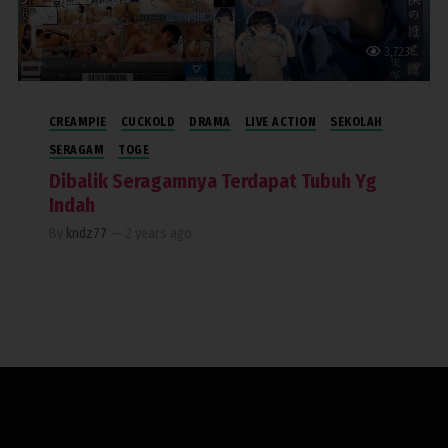
3,723
CREAMPIE
CUCKOLD
DRAMA
LIVE ACTION
SEKOLAH
SERAGAM
TOGE
Dibalik Seragamnya Terdapat Tubuh Yg
Indah
By
kndz77
—
2 years ago