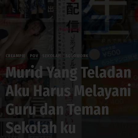
Download
CREAMPIE
POV
SEKOLAH
SOLOWORK
Murid Yang Teladan
Aku Harus Melayani
Guru dan Teman
Sekolah ku