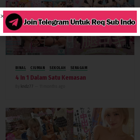
633
BINAL
CIUMAN
SEKOLAH
SERAGAM
4 In 1 Dalam Satu Kemasan
By
kndz77
—
11 months ago