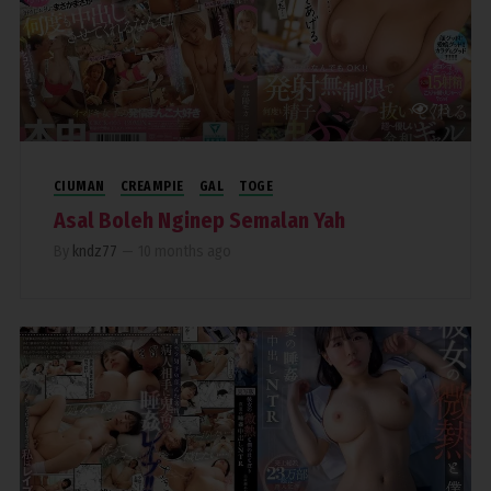
713
CIUMAN
CREAMPIE
GAL
TOGE
Asal Boleh Nginep Semalan Yah
By
kndz77
—
10 months ago